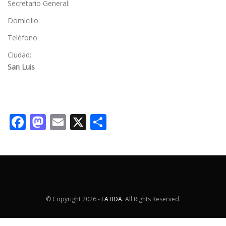
Secretario General:
Domicilio:
Teléfono:
Ciudad:
San Luis
Facebook
Mastodon
Email
X
Share
© Copyright
2026 -
FATIDA
. All Rights Reserved.