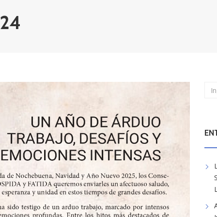
024
EN