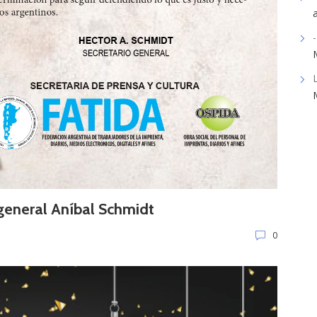
-
 general Aníbal Schmidt
0