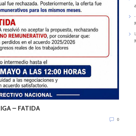
-
AIGA – FATIDA
0