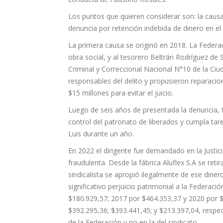
Los puntos que quieren considerar son: la causa 
denuncia por retención indebida de dinero en el 
La primera causa se originó en 2018. La Federa
obra social, y al tesorero Beltrán Rodríguez de 
Criminal y Correccional Nacional N°10 de la C
responsables del delito y propusieron reparacio
$15 millones para evitar el juicio.
Luego de seis años de presentada la denuncia, 
control del patronato de liberados y cumpla tar
Luis durante un año.
En 2022 el dirigente fue demandado en la Justic
fraudulenta. Desde la fábrica Aluflex S.A se ret
sindicalista se apropió ilegalmente de ese dine
significativo perjuicio patrimonial a la Federac
$180.929,57; 2017 por $464.353,37 y 2020 por 
$392.295,36; $393.441,45; y $213.397,04, respe
de la Federación y no en la del sindicato.