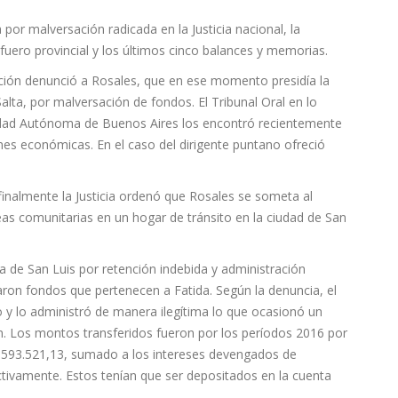
por malversación radicada en la Justicia nacional, la
fuero provincial y los últimos cinco balances y memorias.
ción denunció a Rosales, que en ese momento presidía la
Salta, por malversación de fondos. El Tribunal Oral en lo
iudad Autónoma de Buenos Aires los encontró recientemente
nes económicas. En el caso del dirigente puntano ofreció
finalmente la Justicia ordenó que Rosales se someta al
eas comunitarias en un hogar de tránsito en la ciudad de San
ia de San Luis por retención indebida y administración
iraron fondos que pertenecen a Fatida. Según la denuncia, el
ro y lo administró de manera ilegítima lo que ocasionó un
ión. Los montos transferidos fueron por los períodos 2016 por
$593.521,13, sumado a los intereses devengados de
ctivamente. Estos tenían que ser depositados en la cuenta