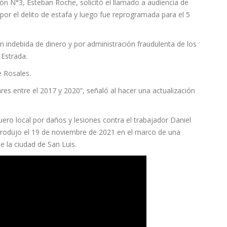
ión N°3, Esteban Roche, solicitó el llamado a audiencia de
or el delito de estafa y luego fue reprogramada para el 5
 indebida de dinero y por administración fraudulenta de los
Estrada.
e Rosales.
s entre el 2017 y 2020”, señaló al hacer una actualización
uero local por daños y lesiones contra el trabajador Daniel
 produjo el 19 de noviembre de 2021 en el marco de una
e la ciudad de San Luis.