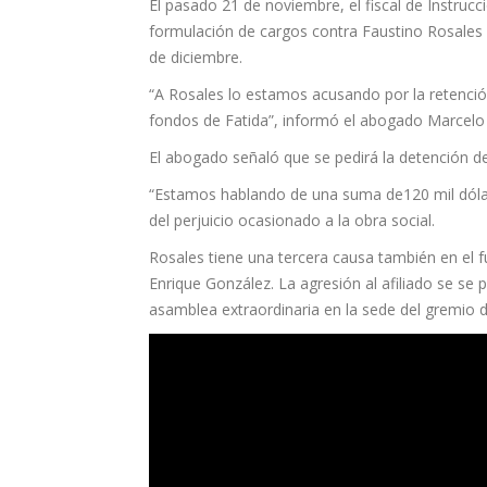
El pasado 21 de noviembre, el fiscal de Instrucc
formulación de cargos contra Faustino Rosales p
de diciembre.
“A Rosales lo estamos acusando por la retención
fondos de Fatida”, informó el abogado Marcelo 
El abogado señaló que se pedirá la detención d
“Estamos hablando de una suma de120 mil dólare
del perjuicio ocasionado a la obra social.
Rosales tiene una tercera causa también en el f
Enrique González. La agresión al afiliado se se
asamblea extraordinaria en la sede del gremio d