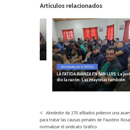
k
Artículos relacionados
TA PARA LAS
LIAL SAN LUIS
Actividades de la FATIDA
LA FATIDA AVANZA EN SAN LUIS: La justicia n
dio la razón. Las mayorías también
Alrededor de 270 afiliados pidieron una asa
para tratar las causas penales de Faustino Rosa
normalizar el sindicato Gráfico