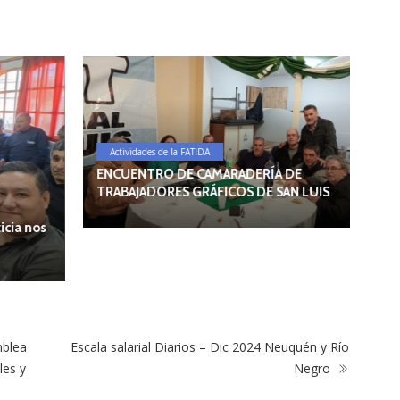
S
Actividades de la FATIDA
Alr
ENCUENTRO DE CAMARADERÍA DE
asa
TRABAJADORES GRÁFICOS DE SAN LUIS
Fau
Grá
os
mblea
Escala salarial Diarios – Dic 2024 Neuquén y Río
les y
Negro