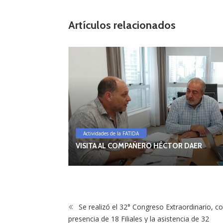
o
n
k
Artículos relacionados
Actividades de la FATIDA
IVO REGIONAL
VISITA AL COMPAÑERO HÉCTOR DAER
Se realizó el 32° Congreso Extraordinario, co
presencia de 18 Filiales y la asistencia de 32