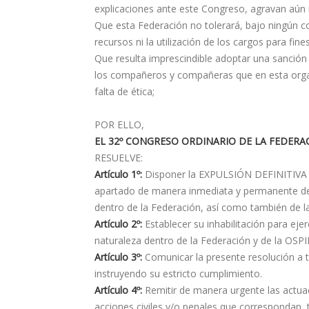
explicaciones ante este Congreso, agravan aún 
Que esta Federación no tolerará, bajo ningún 
recursos ni la utilización de los cargos para fine
Que resulta imprescindible adoptar una sanción 
los compañeros y compañeras que en esta organiz
falta de ética;
POR ELLO,
EL 32º CONGRESO ORDINARIO DE LA FEDERA
RESUELVE:
Artículo 1º:
Disponer la EXPULSIÓN DEFINITIVA del
apartado de manera inmediata y permanente de 
dentro de la Federación, así como también de l
Artículo 2º:
Establecer su inhabilitación para eje
naturaleza dentro de la Federación y de la OSP
Artículo 3º:
Comunicar la presente resolución a t
instruyendo su estricto cumplimiento.
Artículo 4º:
Remitir de manera urgente las actuac
acciones civiles y/o penales que correspondan,