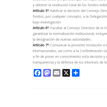
y obtener la restitución total de los fondos in
Artículo 5º:
Ratificar la decisión del Consejo Di
fondos, por cualquier concepto, a la Delegaci
bajo investigación.
Artículo 6º:
Facultar al Consejo Directivo de la
garantizar la normalización institucional, inclu
la designación de nuevas autoridades.
Artículo 7º:
Comunicar la presente resolución a la
internacionales, así como a la Confederación Ge
a fin de poner en conocimiento esta decisión y
transparencia y la defensa de los intereses de l
F
M
E
X
S
ac
as
m
h
e
to
ai
ar
b
d
l
e
o
o