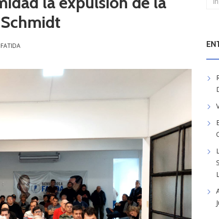
idad la expulsión de la
 Schmidt
EN
a FATIDA