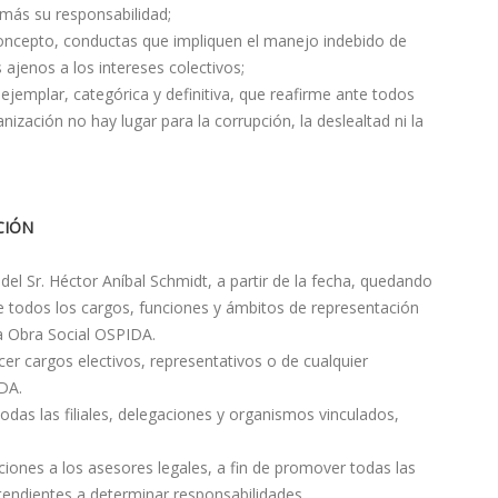
más su responsabilidad;
concepto, conductas que impliquen el manejo indebido de
s ajenos a los intereses colectivos;
ejemplar, categórica y definitiva, que reafirme ante todos
ación no hay lugar para la corrupción, la deslealtad ni la
CIÓN
 Sr. Héctor Aníbal Schmidt, a partir de la fecha, quedando
todos los cargos, funciones y ámbitos de representación
a Obra Social OSPIDA.
rcer cargos electivos, representativos o de cualquier
IDA.
odas las filiales, delegaciones y organismos vinculados,
iones a los asesores legales, a fin de promover todas las
 tendientes a determinar responsabilidades