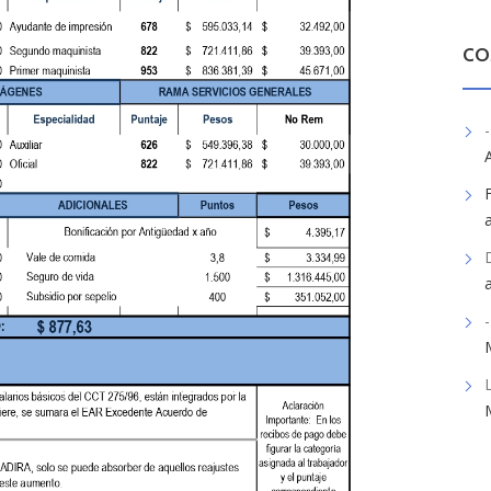
CO
-
-