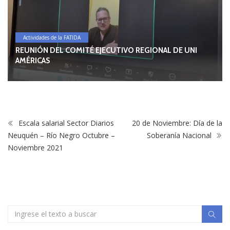
IDA
Actividades de la FATID
MITÉ EJECUTIVO REGIONAL DE UNI
VISITA AL COMPA
Escala salarial Sector Diarios
20 de Noviembre: Día de la
Neuquén – Río Negro Octubre –
Soberanía Nacional
Noviembre 2021