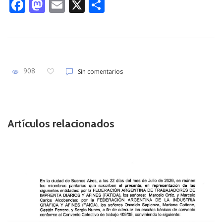
F
M
E
X
S
ac
as
m
h
e
to
ai
ar
b
d
l
e
o
o
908
Sin comentarios
o
n
k
Artículos relacionados