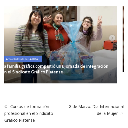
Noticias
Echaron a Aníbal Schmidt como vocal del Ente Provincial
del Río Colorado
n
Cursos de formación
8 de Marzo: Día Internacional
profesional en el Sindicato
de la Mujer
Gráfico Platense