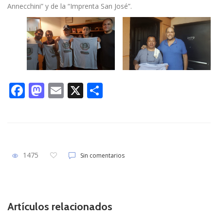
Annecchini” y de la “Imprenta San José”.
F
M
E
X
S
ac
as
m
h
e
to
ai
ar
b
d
l
e
o
o
1475
Sin comentarios
o
n
k
Artículos relacionados