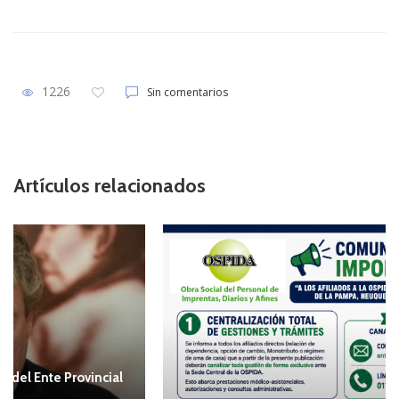
ac
as
m
h
e
to
ai
ar
b
d
l
e
o
o
1226
Sin comentarios
o
n
k
Artículos relacionados