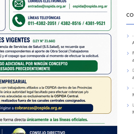
CO
-
-