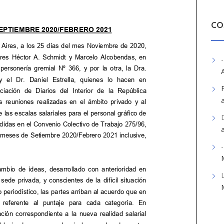
CO
-
-