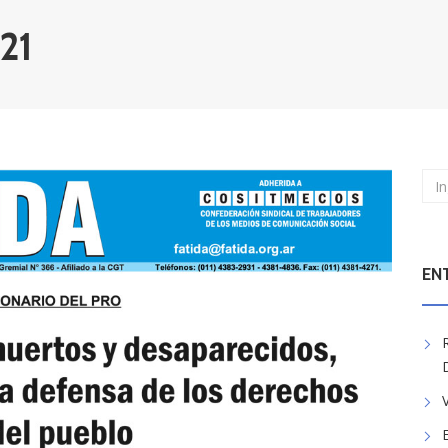
021
EN